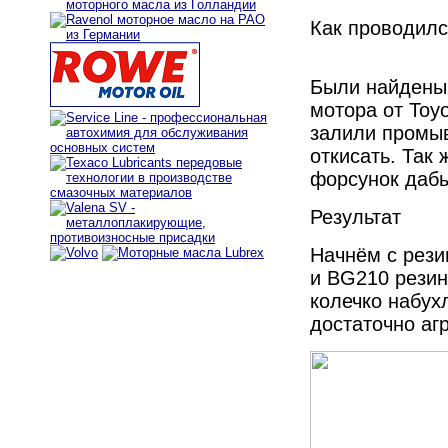
Как проводилс
Были найдены 
мотора от Toyo
залили промыв
откисать. Так
форсунок дабы
Результат
Начнём с рези
и BG210 резин
колечко набух
достаточно аг