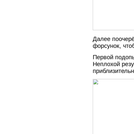
Далее поочерё
форсунок, что
Первой подопы
Неплохой резу
приблизительн