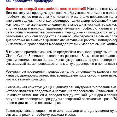
Как проводится процедура:
Далеко не каждый автомобиль можно спасти!!!
Именно поэтому м
Диагностику мы проводим для того, чтобы узнать, что именно явля
проблем - износ или всё-таки отложения и залёгшие поршневые коль
имеющие задиры на стенках цилиндров. Если задир небольшой и ци
компрессии так же является одним из этапов диагностики), то раск
случае каждый цилиндр тщательно изучается профессилнальным эн
сетки хона и количества отложений. Периодически попадаются зап
отложений, но и они поддаются лечению. Мы беремся за самые сло
диагностика не выявила критических нарушений работы цилиндро-по
Обязательно проверяются маслоотделители и маслосъемные колпач
В качестве применяемой химии предлагаем на выбор продукты от ко
Clarion Guard. Зависит от степени загрязнения. Вы можете не опаса
куском отвалившегося нагара. Конструкция аппарата для проведения
отмываемый нагар превращается в мелкую десперсию и не нанесет н
Результатом проведения процедуры является очищение камеры сгор
канавок, дренажных отверстий, возвращение подвижности залегшим,
маслосъемным кольцам.
Современная конструкция ЦПГ двигателей внутреннего сгорания вы
которое является следствием нарушения теплообмена. Отложения, д
начинают откалываться и, попадая между стенкой цилиндра и поршн
регулярное проведение процедуры аппаратной раскоксовки - раз в 7
вашего двигателя в несколько раз.
Техцентры, заявляющие, что отмоют ваш двигатель до металла лука
отмыть, а решить проблему расхода масла.