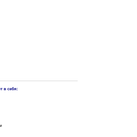
т в себя:
и