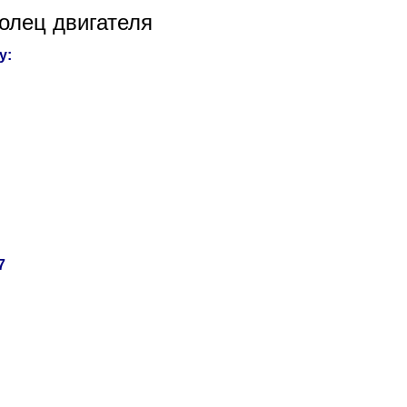
олец двигателя
у:
7