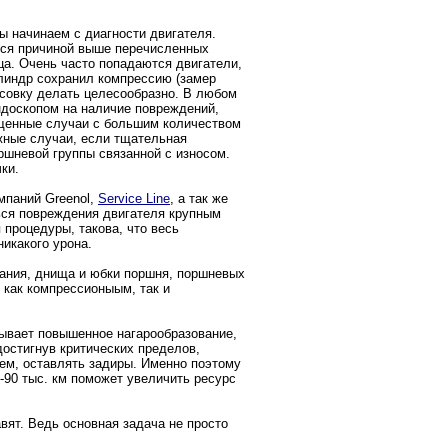
ы начинаем с диагности двигателя.
ется причиной выше перечисленных
ца. Очень часто попадаются двигатели,
линдр сохранил компрессию (замер
оксовку делать целесообразно. В любом
доскопом на наличие повреждений,
ущенные случаи с большим количеством
жные случаи, если тщательная
ршневой группы связанной с износом.
ки.
мпаний Greenol,
Service Line
, а так же
ться повреждения двигателя крупным
 процедуры, такова, что весь
икакого урона.
ания, днища и юбки поршня, поршневых
 как компрессионыым, так и
зывает повышенное нагарообразование,
остигнув критических пределов,
ем, оставлять задиры. Именно поэтому
0-90 тыс. км поможет увеличить ресурс
вят. Ведь основная задача не просто