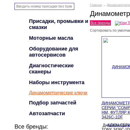
Главная
→
Динамометриче
Динамометр
Присадки, промывки и
Все бренды
смазки
Сортировать по
умолча
Моторные масла
Оборудование для
автосервисов
Диагностические
сканеры
Наборы инструмента
Динамометрические ключи
Подбор запчастей
ДИНАМОМЕТР
СЕРИИ "COMPAC
НМ, ФУТЛЯР 
Автозапчасти
3426C-1DF
Динамометриче
Все бренды:
TONY 3426С-1D