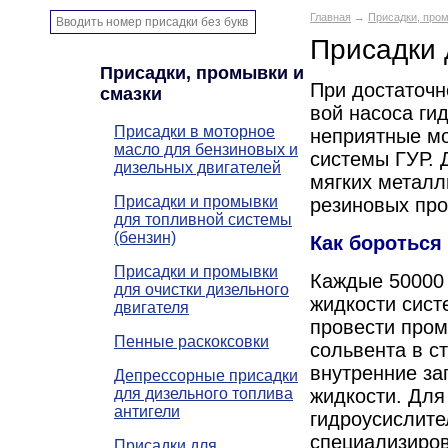
Главная
→
Присадки, пром
Присадки 
Присадки, промывки и
При достаточн
смазки
вой насоса ги
Присадки в моторное
неприятные мо
масло для бензиновых и
системы ГУР. 
дизельных двигателей
мягких металл
Присадки и промывки
резиновых про
для топливной системы
(бензин)
Как бороться
Присадки и промывки
Каждые 50000 
для очистки дизельного
жидкости сист
двигателя
провести про
Пенные раскоксовки
сольвента в с
внутренние за
Депрессорные присадки
для дизельного топлива
жидкости. Для
антигели
гидроусислите
специализиров
Присадки для