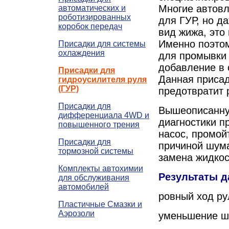
Многие автовл
автоматических и
роботизированных
для ГУР, но да
коробок передач
вид жижа, это 
Именно поэтом
Присадки для системы
охлаждения
для промывки
добавление в 
Присадки для
Данная присад
гидроусилителя руля
(ГУР)
предотвратит 
Присадки для
Вышеописанную
дифференциала 4WD и
диагностики п
повышенного трения
насос, промой
Присадки для
причиной шума
тормозной системы
замена жидкос
Комплекты автохимии
Результаты д
для обслуживания
автомобилей
ровный ход ру
Пластичные Смазки и
Аэрозоли
уменьшение ш