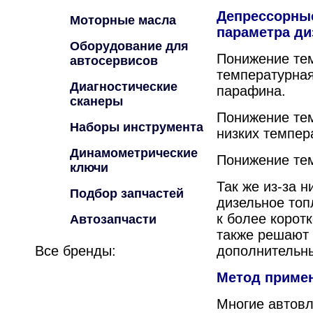
Депрессорные
Моторные масла
параметра ди
Оборудование для
Понижение тем
автосервисов
температурная
Диагностические
парафина.
сканеры
Понижение тем
Наборы инструмента
низких темпер
Динамометрические
Понижение те
ключи
Так же из-за 
Подбор запчастей
дизельное топ
к более корот
Автозапчасти
также решают 
Все бренды:
дополнительн
Метод приме
Многие автов