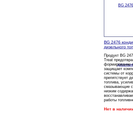
BG 2476 конд
дизельного то
Продукт BG 247
Treat предотвр
формирование 
защищает комп
системы от кор
препятствует д
топлива, усили
смазывающие св
низким содержа
восстанавлива
работы топливн
Нет в наличи