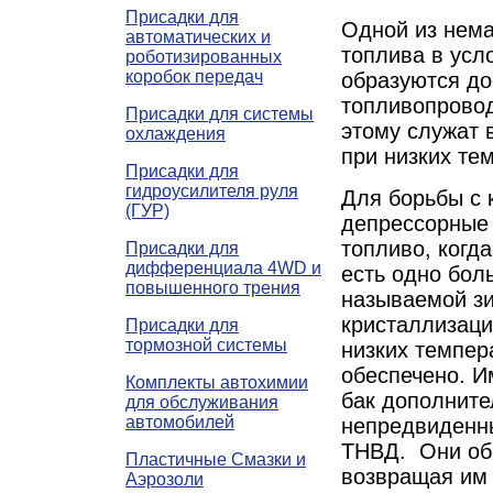
Присадки для
Одной из нема
автоматических и
топлива в усл
роботизированных
коробок передач
образуются до
топливопровод
Присадки для системы
этому служат 
охлаждения
при низких те
Присадки для
гидроусилителя руля
Для борьбы с 
(ГУР)
депрессорные 
топливо, когд
Присадки для
дифференциала 4WD и
есть одно бол
повышенного трения
называемой з
кристаллизаци
Присадки для
тормозной системы
низких темпер
обеспечено. И
Комплекты автохимии
бак дополните
для обслуживания
автомобилей
непредвиденны
ТНВД. Они об
Пластичные Смазки и
возвращая им 
Аэрозоли