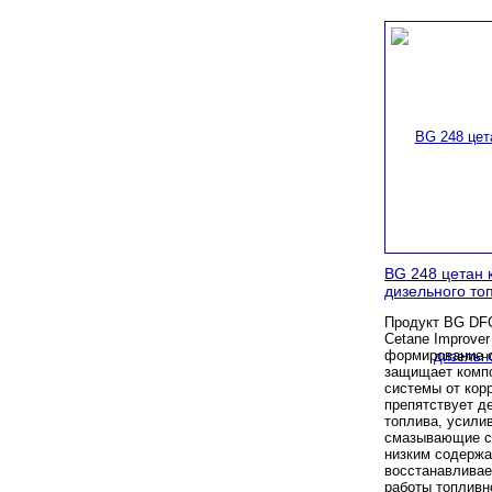
BG 248 цетан 
дизельного то
Продукт BG DFC
Cetane Improve
формирование 
защищает комп
системы от кор
препятствует д
топлива, усили
смазывающие св
низким содержа
восстанавлива
работы топливн