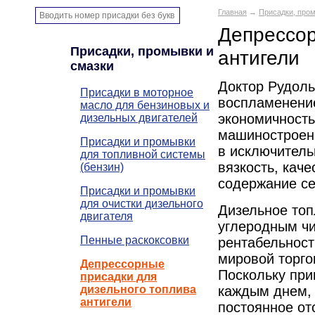
Главная
→
Присадки, пром
Депрессор
Присадки, промывки и
антигели
смазки
Доктор Рудоль
Присадки в моторное
воспламенение
масло для бензиновых и
экономичность
дизельных двигателей
машиностроени
Присадки и промывки
в исключитель
для топливной системы
вязкость, кач
(бензин)
содержание се
Присадки и промывки
для очистки дизельного
Дизельное топ
двигателя
углеродным чи
Пенные раскоксовки
рентабельност
мировой торго
Депрессорные
Поскольку при
присадки для
дизельного топлива
каждым днем, 
антигели
постоянное от