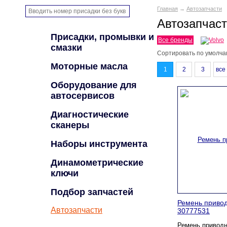
Главная
→
Автозапчасти
Автозапчас
Присадки, промывки и
Все бренды
смазки
Сортировать по
умолча
Моторные масла
1
2
3
все
Оборудование для
автосервисов
Диагностические
сканеры
Наборы инструмента
Динамометрические
ключи
Подбор запчастей
Ремень привод
Автозапчасти
30777531
Ремень приводн