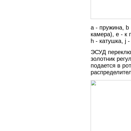
a - пружина, b
камера), e - к
h - катушка, j 
ЭСУД переклю
золотник регу
подается в ро
распределите