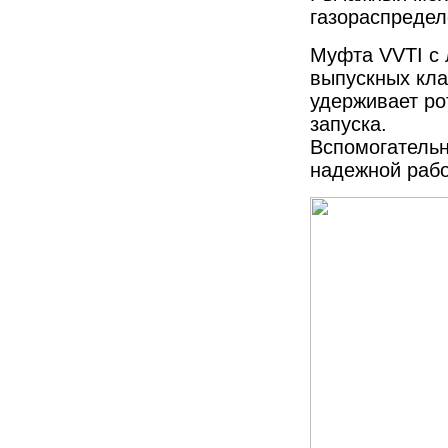
газораспредел
Муфта VVTI с 
выпускных кла
удерживает ро
запуска.
Вспомогательн
надежной рабо