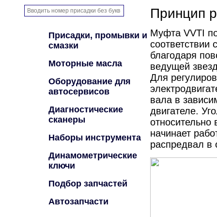
Принцип 
Муфта VVTI по
Присадки, промывки и
соответствии 
смазки
благодаря пов
Моторные масла
ведущей звезд
Для регулиров
Оборудование для
электродвигат
автосервисов
вала в зависи
Диагностические
двигателе. Уг
сканеры
относительно 
начинает рабо
Наборы инструмента
распредвал в 
Динамометрические
ключи
Подбор запчастей
Автозапчасти