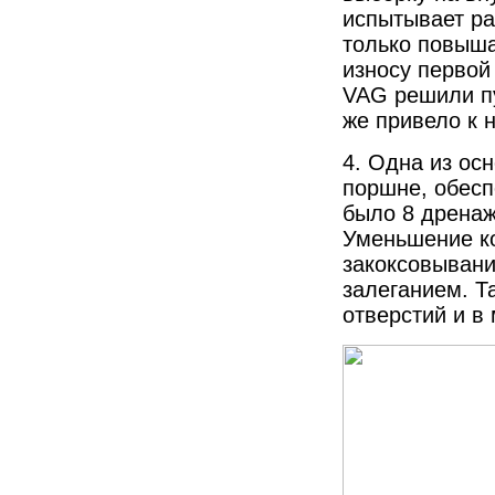
испытывает ра
только повыша
износу первой
VAG решили пу
же привело к 
4. Одна из ос
поршне, обесп
было 8 дренаж
Уменьшение ко
закоксовыван
залеганием. Т
отверстий и в