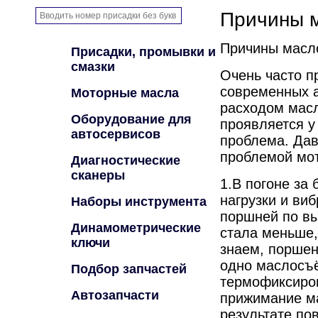
Причины 
Причины масл
Присадки, промывки и
смазки
Очень часто п
современных 
Моторные масла
расходом мас
Оборудование для
проявляется у
автосервисов
проблема. Да
проблемой мот
Диагностические
сканеры
1.В погоне за
нагрузки и в
Наборы инструмента
поршней по в
Динамометрические
стала меньше,
ключи
знаем, поршен
одно маслосъ
Подбор запчастей
термофиксиров
Автозапчасти
прижимание ма
результате по