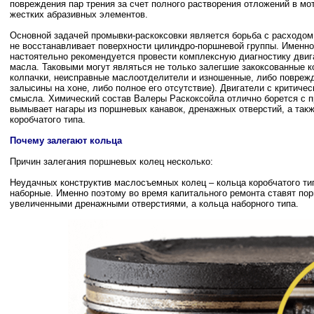
повреждения пар трения за счет полного растворения отложений в мо
жестких абразивных элементов.
Основной задачей промывки-раскоксовки является борьба с расходом 
не восстанавливает поверхности цилиндро-поршневой группы. Именн
настоятельно рекомендуется провести комплексную диагностику двиг
масла. Таковыми могут являться не только залегшие закоксованные 
колпачки, неисправные маслоотделители и изношенные, либо повреж
залысины на хоне, либо полное его отсутствие). Двигатели с критиче
смысла. Химический состав Валеры Раскоксойла отлично борется с п
вымывает нагары из поршневых канавок, дренажных отверстий, а та
коробчатого типа.
Почему залегают кольца
Причин залегания поршневых колец несколько:
Неудачных конструктив маслосъемных колец – кольца коробчатого ти
наборные. Именно поэтому во время капитального ремонта ставят по
увеличенными дренажными отверстиями, а кольца наборного типа.