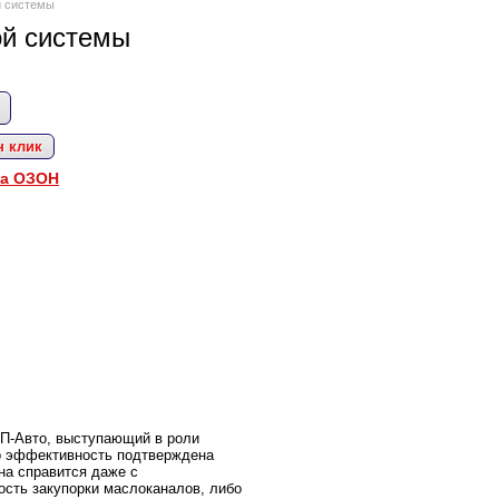
й системы
ой системы
н клик
на ОЗОН
П-Авто, выступающий в роли
о эффективность подтверждена
а справится даже с
сть закупорки маслоканалов, либо