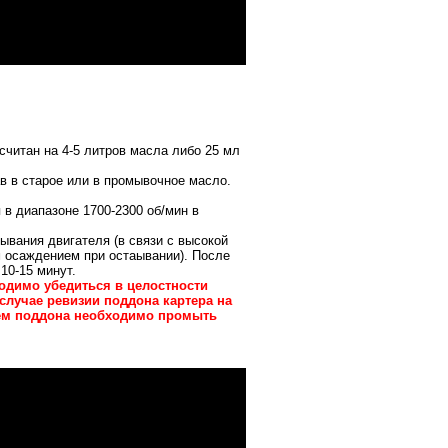
считан на 4-5 литров масла либо 25 мл
ав в старое или в промывочное масло.
в диапазоне 1700-2300 об/мин в
тывания двигателя
(в связи с высокой
 осаждением при остаывании). После
10-15 минут.
одимо убедиться в целостности
случае ревизии поддона картера на
жем поддона необходимо промыть