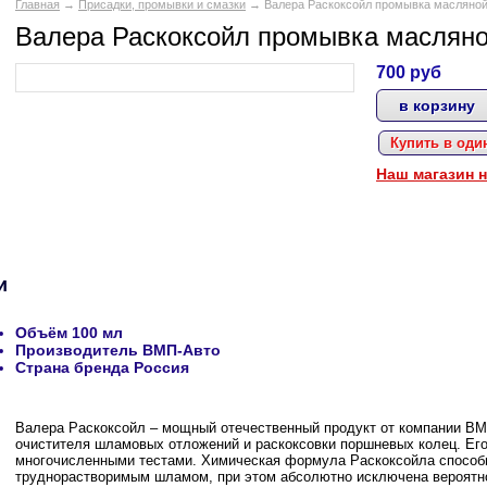
Главная
→
Присадки, промывки и смазки
→ Валера Раскоксойл промывка масляно
Валера Раскоксойл промывка маслян
700
руб
Купить в оди
Наш магазин 
и
Объём
100 мл
Производитель
ВМП-Авто
Страна бренда
Россия
Валера Раскоксойл – мощный отечественный продукт от компании ВМ
очистителя шламовых отложений и раскоксовки поршневых колец. Ег
многочисленными тестами. Химическая формула Раскоксойла способн
труднорастворимым шламом, при этом абсолютно исключена вероятно