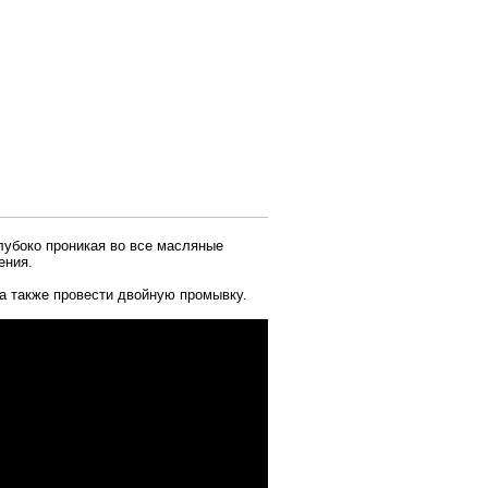
лубоко проникая во все масляные
ения.
а также провести двойную промывку.