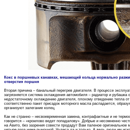
Кокс в поршневых канавках, мешающий кольца нормально разж
отверстия поршня
Вторая причина – банальный перегрев двигателя. В процессе эксплу
загрязняется система охлаждения автомобиля – радиатор и рубашка о
недостаточному охлаждению двигателя, плохому отведению тепла от
соответственно пакет присадок моторного масла распадается, образуя
организуют залегание колец.
Как не странно – несвоевременная замена, контрафактные и не терм
говорится – «кроилово ведет попадалову». Добрые и несомненно чест
на Авито, без зазрения совести продадут Вам паленое оригинальное мо
четыре раза ниже рыночной. Чудеса да и только. А ведь люди им искр