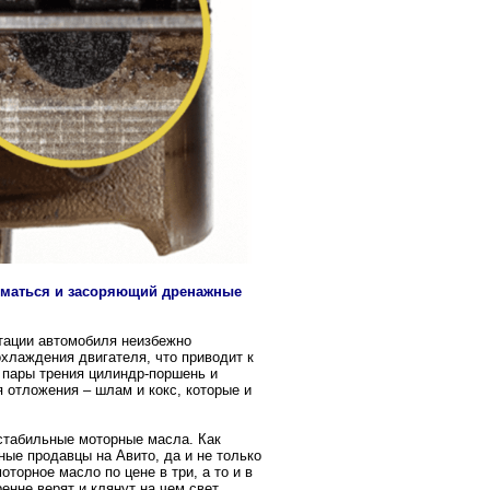
иматься и засоряющий дренажные
атации автомобиля неизбежно
хлаждения двигателя, что приводит к
 пары трения цилиндр-поршень и
 отложения – шлам и кокс, которые и
остабильные моторные масла. Как
ные продавцы на Авито, да и не только
торное масло по цене в три, а то и в
енне верят и клянут на чем свет