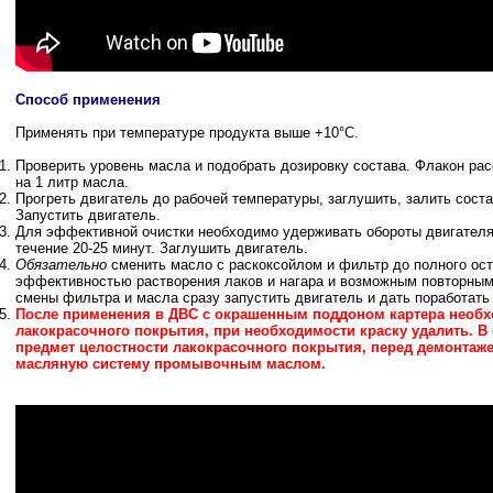
Способ применения
Применять при температуре продукта выше +10°С.
Проверить уровень масла и подобрать дозировку состава. Флакон рас
на 1 литр масла.
Прогреть двигатель до рабочей температуры, заглушить, залить сост
Запустить двигатель.
Для эффективной очистки необходимо удерживать обороты двигателя 
течение 20-25 минут. Заглушить двигатель.
Обязательно
сменить масло с раскоксойлом и фильтр
до полного ос
эффективностью растворения лаков и нагара и возможным повторным
смены фильтра и масла сразу запустить двигатель и дать поработать 
После применения в ДВС с окрашенным поддоном картера необх
лакокрасочного покрытия, при необходимости краску удалить. В 
предмет целостности лакокрасочного покрытия, перед демонта
масляную систему промывочным маслом.