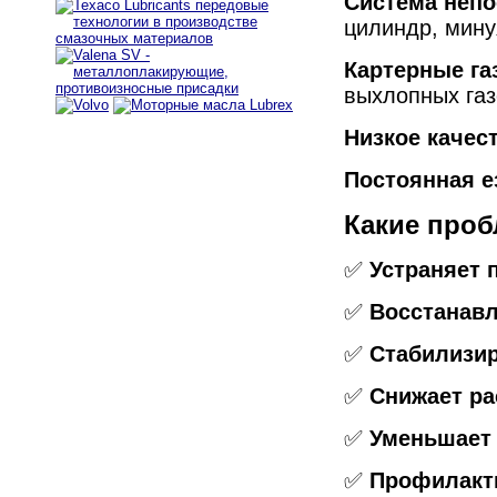
Система непо
цилиндр, мину
Картерные га
выхлопных газ
Низкое качес
Постоянная е
Какие проб
✅
Устраняет 
✅
Восстанавл
✅
Стабилизир
✅
Снижает ра
✅
Уменьшает 
✅
Профилакти