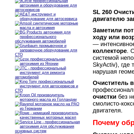
SL 260 Очист
двигателю за
Заметили пот
ходу или воз
— интенсивно
коллекторе
. 
системой непо
SkyActiv), где
нарушая геоме
Очиститель вп
профессионал
очистки
без н
смолисто-кокс
двигателя.
Почему обр