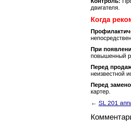
Контроль:
Про
двигателя.
Когда реко
Профилактич
непосредстве
При появлени
повышенный р
Перед прода
неизвестной и
Перед замено
картер.
←
SL 201 ап
Комментар