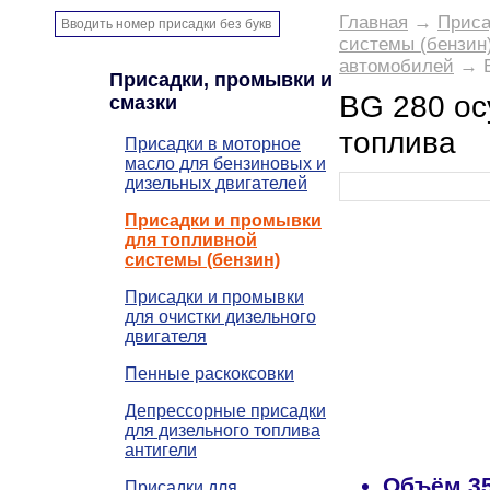
Главная
→
Приса
системы (бензин
автомобилей
→ B
Присадки, промывки и
BG 280 ос
смазки
топлива
Присадки в моторное
масло для бензиновых и
дизельных двигателей
Присадки и промывки
для топливной
системы (бензин)
Присадки и промывки
для очистки дизельного
двигателя
Пенные раскоксовки
Депрессорные присадки
для дизельного топлива
антигели
Объём
3
Присадки для