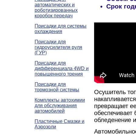
автоматических и
Срок год
роботизированных
коробок передач
Присадки для системы
охлаждения
Присадки для
гидроусилителя руля
(ГУР)
Присадки для
дифференциала 4WD и
повышенного трения
Присадки для
тормозной системы
Осушитель то
накапливается
Комплекты автохимии
превращает ее 
для обслуживания
автомобилей
обеспечивает 
обледенение и
Пластичные Смазки и
Аэрозоли
Автомобильно