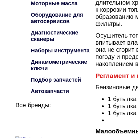
длительном хр
Моторные масла
к коррозии то
Оборудование для
образованию м
автосервисов
фильтры.
Диагностические
Осушитель топ
сканеры
впитывает вла
она не сгорит
Наборы инструмента
погоду и пред
Динамометрические
накоплением в
ключи
Регламент и
Подбор запчастей
Бензиновые дв
Автозапчасти
1 бутылка
Все бренды:
1 бутылка
1 бутылка
Малообъемны