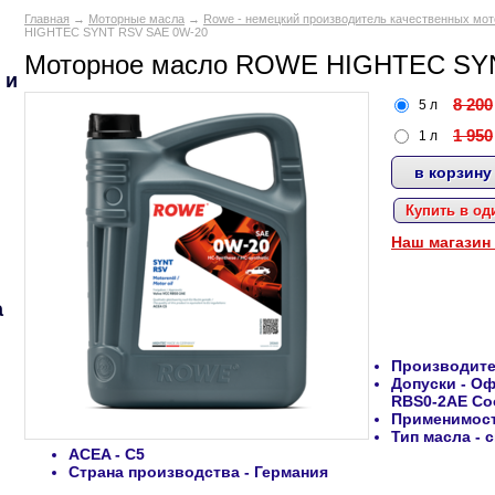
Главная
→
Моторные масла
→
Rowe - немецкий производитель качественных мо
HIGHTEC SYNT RSV SAE 0W-20
Моторное масло ROWE HIGHTEC SY
 и
8 200
5 л
1 950
1 л
Купить в од
Наш магазин
а
Производит
Допуски
- О
RBS0-2AE Со
Применимос
Тип масла
- 
ACEA
- C5
Страна производства
- Германия