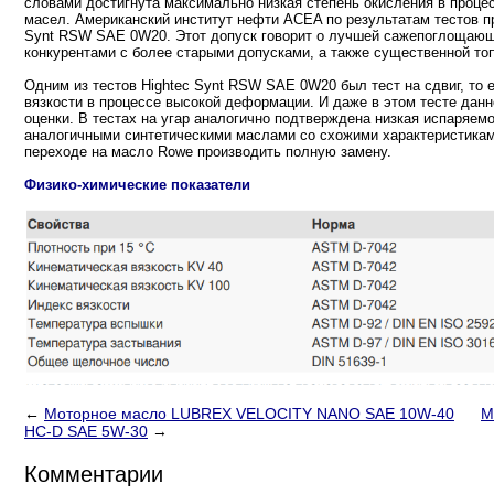
словами достигнута максимально низкая степень окисления в проце
масел. Американский институт нефти ACEA по результатам тестов п
Synt RSW SAE 0W20. Этот допуск говорит о лучшей сажепоглощающ
конкурентами с более старыми допусками, а также существенной то
Одним из тестов Hightec Synt RSW SAE 0W20 был тест на сдвиг, то 
вязкости в процессе высокой деформации. И даже в этом тесте дан
оценки. В тестах на угар аналогично подтверждена низкая испаряемо
аналогичными синтетическими маслами со схожими характеристикам
переходе на масло Rowe производить полную замену.
Физико-химические показатели
←
Моторное масло LUBREX VELOCITY NANO SAE 10W-40
М
HC-D SAE 5W-30
→
Комментарии