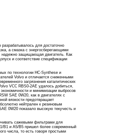
 разрабатывалось для достаточно
азка, а смазка с энергосберегающими
м надежно защищающая двигатель. Как
допуск и соответствие спецификации
мых по технологии HC-Synthese и
гателей Volvo и отличается сниженными
евременного загрязнения каталитическиx
Volvo VCC RBS0-2AE удалось добиться,
 экономичности и минимизации выбросов
 RSW SAE 0W20, как в двигателях с
рной вязкости предотвращает
абсолютно нейтрален к резиновым
 SAE 0W20 показало высокую текучесть и
ечивать сажевыми фильтрами для
A1/B1 и A5/B5 пришел более современный
го числа, то есть говоря простыми