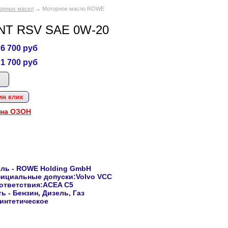
торных масел
→ Моторное масло ROWE
NT RSV SAE 0W-20
6 700
руб
1 700
руб
ин клик
 на ОЗОН
ель
- ROWE Holding GmbH
фициальные допуски:Volvo VCC
ответствия:ACEA C5
ть
- Бензин, Дизель, Газ
синтетическое