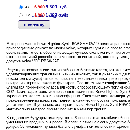
6 900
6 300
руб
4 л
1 900
1 800
руб
1 л
Моторное масло Rowe Hightec Synt RSW SAE 0W20 целенаправленно
привередливых двигателе марки Volvo, которым нужна не просто см
свойствами, то есть обеспечивающая лучшее скольжение и при это
итог кропотливой разработки и множества испытаний, оно получило 
допуска Volvo VCC RBS0-2AE.
Рецептура продукта состоит из отборных базовых масел, изготовляе
удовлетворяющих требования, как бензиновых, так и дизельных дви
показателями сульфатной зольности, тем самым снижая риск прежд
нейтрализаторов и сажевых фильтров. Соответствия спецификации 
благодаря понижению класса вязкости, способствующему топливной
CO2. Такие характеристики позволяют применять Rowe Hightec Synt
турбонагнетателем, так и в атмосферных. Снижение низкотемперату
преждевременный износ пар трения, а химический состав присадок 
уплотнителям. В условиях холодного пуска Rowe Hightec Synt RSW
максимально быстрое проникновение в узлы пар трения.
В недалеком будущем планируется и бензиновые автомобили обесп
уменьшения вредных выбросов. В связи с этим на смену допускам 
допуск C5 имеющий лучший баланс сульфатной зольности и щелочно