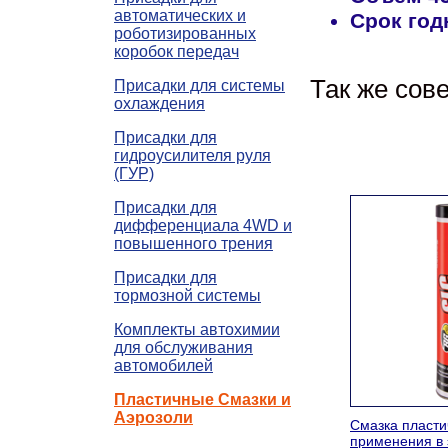
автоматических и
Срок год
роботизированных
коробок передач
Так же сов
Присадки для системы
охлаждения
Присадки для
гидроусилителя руля
(ГУР)
Присадки для
дифференциала 4WD и
повышенного трения
Присадки для
тормозной системы
Комплекты автохимии
для обслуживания
автомобилей
Пластичные Смазки и
Аэрозоли
Смазка пласти
применения в