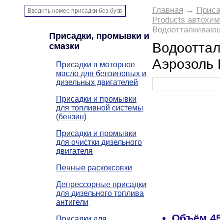
Главная
→
Приса
Products автохи
Водоотталкивающ
Присадки, промывки и
Водооттал
смазки
Аэрозоль 
Присадки в моторное
масло для бензиновых и
дизельных двигателей
Присадки и промывки
для топливной системы
(бензин)
Присадки и промывки
для очистки дизельного
двигателя
Пенные раскоксовки
Депрессорные присадки
для дизельного топлива
антигели
Объём
4
Присадки для