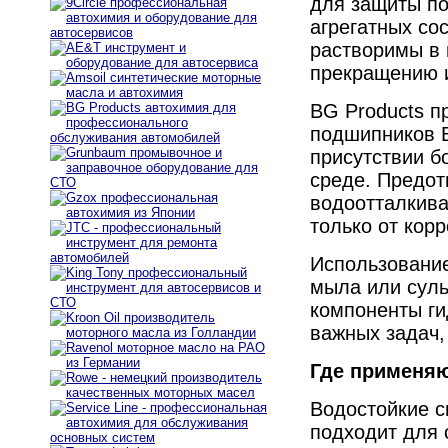
для защиты по
агрегатных со
растворимы в 
прекращению и
BG Products п
подшипников B
присутствии б
среде. Предот
водоотталкив
только от кор
Использование
мыла или суль
компоненты г
важных задач,
Где применяю
Водостойкие с
подходит для 