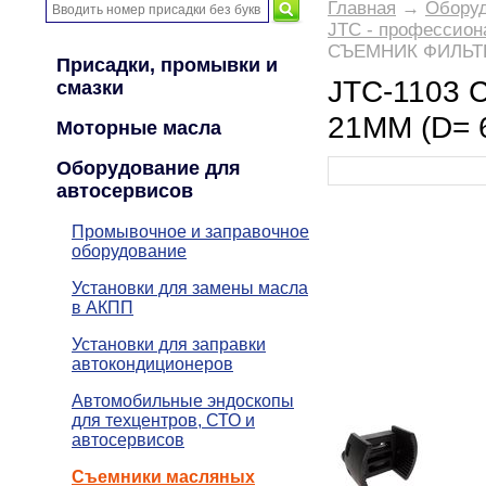
Главная
→
Оборуд
JTC - профессион
СЪЕМНИК ФИЛЬТР
Присадки, промывки и
JTC-1103
смазки
21ММ (D=
Моторные масла
Оборудование для
автосервисов
Промывочное и заправочное
оборудование
Установки для замены масла
в АКПП
Установки для заправки
автокондиционеров
Автомобильные эндоскопы
для техцентров, СТО и
автосервисов
Съемники масляных