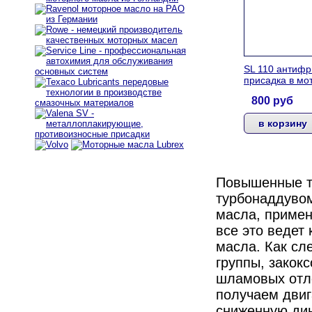
SL 110 антиф
присадка в мо
800
руб
Повышенные т
турбонаддуво
масла, примен
все это ведет
масла. Как сл
группы, закок
шламовых отло
получаем дви
сниженную дин