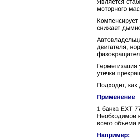
Является стаб
моторного мас
Компенсирует 
снижает дымн
Автовладельц
двигателя, но
фазовращател
Герметизация 
утечки прекра
Подходит, как
Применение
1 банка EXT 7
Необходимое к
всего объема 
Например: