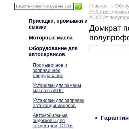
Главная
→
Обору
AE&T инструмент
AE&T 2т полупр
Присадки, промывки и
Домкрат п
смазки
полупроф
Моторные масла
Оборудование для
автосервисов
Промывочное и
заправочное
оборудование
Установки для замены
масла в АКПП
Установки для заправки
автокондиционеров
Автомобильные
Гарантия
эндоскопы для
техцентров, СТО и