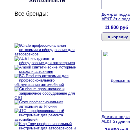
Автозапчасти
Все бренды:
Домкрат подка
AE&T 3т с пед
11 800
руб
Домкрат подка
AE&T 2т длин
25 600
руб