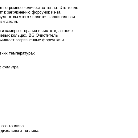
ят огромное количество тепла. Это тепло
т к загрязнению форсунок из-за
ультатом этого является кардинальная
вигателя.
 камеры сгорания в чистоте, а также
невых кольцах. BG Очиститель
очищает загрязненные форсунки и
зких температурах
го фильтра
ного топлива.
 дизельного топлива.