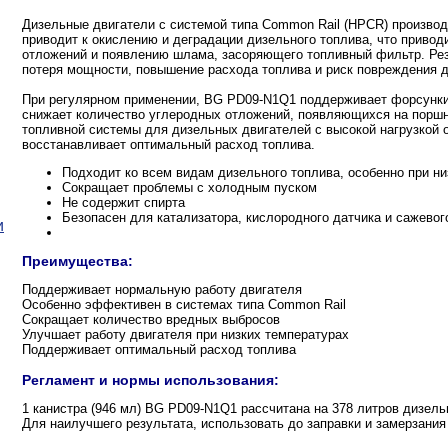
Дизельные двигатели с системой типа Common Rail (HPCR) производ
приводит к окислению и деградации дизельного топлива, что приводи
отложений и появлению шлама, засоряющего топливный фильтр. Рез
потеря мощности, повышение расхода топлива и риск повреждения д
При регулярном применении, BG PD09-N1Q1 поддерживает форсунки и
снижает количество углеродных отложений, появляющихся на порш
топливной системы для дизельных двигателей с высокой нагрузкой 
восстанавливает оптимальный расход топлива.
Подходит ко всем видам дизельного топлива, особенно при ни
Сокращает проблемы с холодным пуском
Не содержит спирта
Безопасен для катализатора, кислородного датчика и сажево
и
Преимущества:
Поддерживает нормальную работу двигателя
Особенно эффективен в системах типа Common Rail
Сокращает количество вредных выбросов
Улучшает работу двигателя при низких температурах
Поддерживает оптимальный расход топлива
Регламент и нормы использования:
1 канистра (946 мл) BG PD09-N1Q1 рассчитана на 378 литров дизель
Для наилучшего результата, использовать до заправки и замерзания