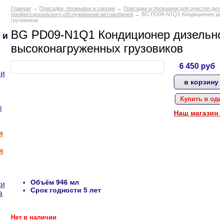
Главная
→
Присадки, промывки и смазки
→
Присадки и промывки для очистки диз
профессионального обслуживания автомобилей
→ BG PD09-N1Q1 Кондиционер ди
грузовиков
BG PD09-N1Q1 Кондиционер дизельно
 и
высоконагруженных грузовиков
6 450
руб
 и
Купить в од
ы
Наш магазин
и
я
Объём
946 мл
ки
Срок годности
5 лет
а
Нет в наличии