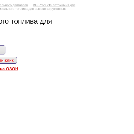
ельного двигателя
→
BG Products автохимия для
зельного топлива для высоконагруженных
го топлива для
ин клик
 на ОЗОН