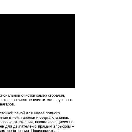
иональной очистки камер сгорания,
яться в качестве очистителя впускного
нагаров.
стойкой пеной для более полного
ные в ней, тарелки и седла клапанов.
боновые отложения, накапливающиеся на
лен для двигателей с прямым впрыском –
камере сгорания. Производитель