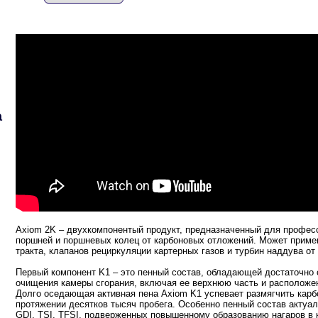
а
Axiom 2K – двухкомпонентый продукт, предназначенный для професс
поршней и поршневых колец от карбоновых отложений. Может примен
тракта, клапанов рециркуляции картерных газов и турбин наддува от 
Первый компонент K1 – это пенный состав, обладающей достаточно 
очищения камеры сгорания, включая ее верхнюю часть и расположен
Долго оседающая активная пена Axiom K1 успевает размягчить кар
протяжении десятков тысяч пробега. Особенно пенный состав актуа
GDI, TSI, TFSI, подверженных повышенному образованию нагаров в 