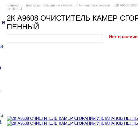
Главная
→
Присадки, промывки и смазки
→
Пенные раскоксовки
→ 2К A9608 ОЧ
ПЕННЫЙ
2К A9608 ОЧИСТИТЕЛЬ КАМЕР СГО
 и
ПЕННЫЙ
Нет в налич
 и
ы
о
ки
а