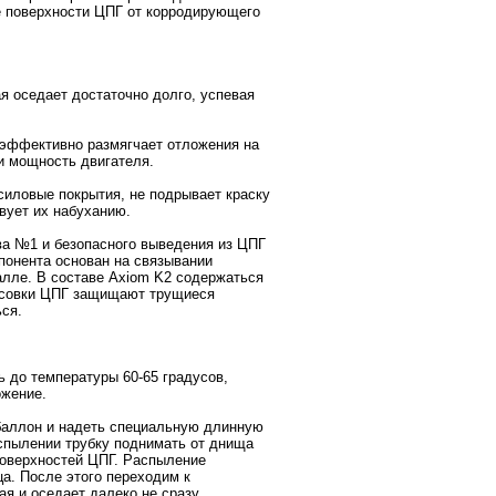
е поверхности ЦПГ от корродирующего
я оседает достаточно долго, успевая
 эффективно размягчает отложения на
и мощность двигателя.
силовые покрытия, не подрывает краску
твует их набуханию.
ва №1 и безопасного выведения из ЦПГ
понента основан на связывании
алле. В составе Axiom K2 содержаться
ксовки ЦПГ защищают трущиеся
ься.
 до температуры 60-65 градусов,
ожение.
баллон и надеть специальную длинную
аспылении трубку поднимать от днища
поверхностей ЦПГ. Распыление
ца. После этого переходим к
я и оседает далеко не сразу,