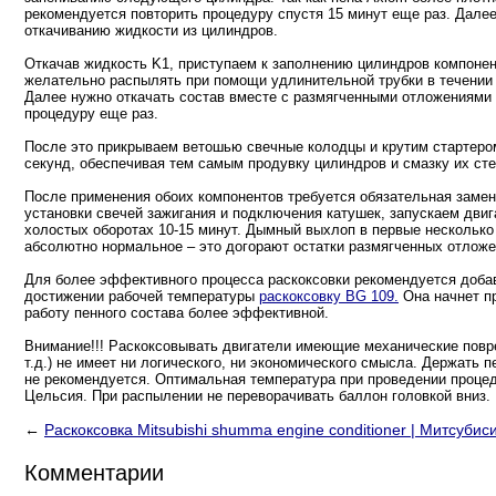
рекомендуется повторить процедуру спустя 15 минут еще раз. Далее
откачиванию жидкости из цилиндров.
Откачав жидкость K1, приступаем к заполнению цилиндров компонен
желательно распылять при помощи удлинительной трубки в течении 1
Далее нужно откачать состав вместе с размягченными отложениями
процедуру еще раз.
После это прикрываем ветошью свечные колодцы и крутим стартером
секунд, обеспечивая тем самым продувку цилиндров и смазку их сте
После применения обоих компонентов требуется обязательная замен
установки свечей зажигания и подключения катушек, запускаем двиг
холостых оборотах 10-15 минут. Дымный выхлоп в первые несколько
абсолютно нормальное – это догорают остатки размягченных отложе
Для более эффективного процесса раскоксовки рекомендуется добав
достижении рабочей температуры
раскоксовку BG 109.
Она начнет п
работу пенного состава более эффективной.
Внимание!!! Раскоксовывать двигатели имеющие механические повре
т.д.) не имеет ни логического, ни экономического смысла. Держать 
не рекомендуется. Оптимальная температура при проведении проце
Цельсия. При распылении не переворачивать баллон головкой вниз.
←
Раскоксовка Mitsubishi shumma engine conditioner | Митсуби
Комментарии