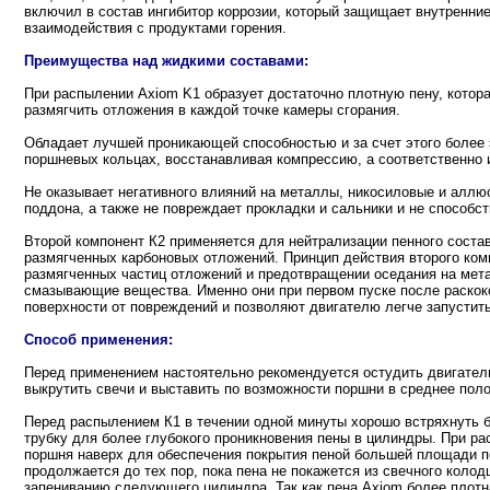
включил в состав ингибитор коррозии, который защищает внутренни
взаимодействия с продуктами горения.
Преимущества над жидкими составами:
При распылении Axiom K1 образует достаточно плотную пену, котора
размягчить отложения в каждой точке камеры сгорания.
Обладает лучшей проникающей способностью и за счет этого более
поршневых кольцах, восстанавливая компрессию, а соответственно 
Не оказывает негативного влияний на металлы, никосиловые и аллю
поддона, а также не повреждает прокладки и сальники и не способс
Второй компонент К2 применяется для нейтрализации пенного соста
размягченных карбоновых отложений. Принцип действия второго ком
размягченных частиц отложений и предотвращении оседания на мет
смазывающие вещества. Именно они при первом пуске после раско
поверхности от повреждений и позволяют двигателю легче запустит
Способ применения:
Перед применением настоятельно рекомендуется остудить двигатель
выкрутить свечи и выставить по возможности поршни в среднее пол
Перед распылением К1 в течении одной минуты хорошо встряхнуть 
трубку для более глубокого проникновения пены в цилиндры. При р
поршня наверх для обеспечения покрытия пеной большей площади 
продолжается до тех пор, пока пена не покажется из свечного колод
запениванию следующего цилиндра. Так как пена Axiom более плотна