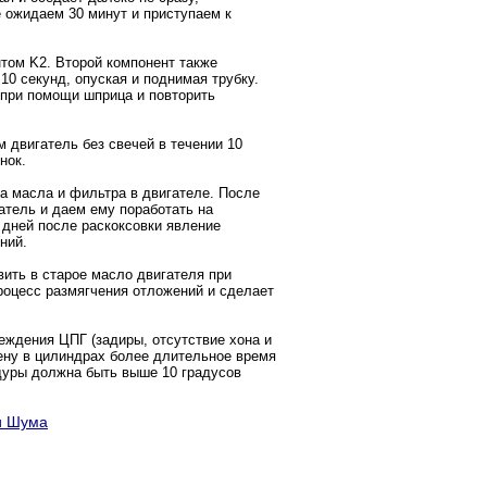
 ожидаем 30 минут и приступаем к
том K2. Второй компонент также
0 секунд, опуская и поднимая трубку.
 при помощи шприца и повторить
 двигатель без свечей в течении 10
нок.
а масла и фильтра в двигателе. После
атель и даем ему поработать на
 дней после раскоксовки явление
ний.
ить в старое масло двигателя при
роцесс размягчения отложений и сделает
ждения ЦПГ (задиры, отсутствие хона и
пену в цилиндрах более длительное время
дуры должна быть выше 10 градусов
си Шума