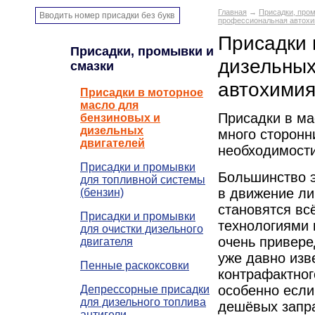
Главная
→
Присадки, пром
профессиональная автохи
Присадки 
Присадки, промывки и
дизельных
смазки
автохимия
Присадки в моторное
масло для
Присадки в ма
бензиновых и
дизельных
много сторонн
двигателей
необходимости
Присадки и промывки
Большинство 
для топливной системы
в движение ли
(бензин)
становятся вс
Присадки и промывки
технологиями 
для очистки дизельного
очень привере
двигателя
уже давно изв
Пенные раскоксовки
контрафактног
особенно если
Депрессорные присадки
для дизельного топлива
дешёвых запр
антигели