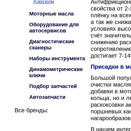
Антифрикцион
Аэрозоли
свойства от 2
Моторные масла
плёнку на все
а так же сниж
Оборудование для
условиях высо
автосервисов
счёт значител
Диагностические
снижению рас
сканеры
сопротивление
достигает 7-1
Наборы инструмента
Присадки в м
Динамометрические
ключи
Большой попул
очистки масля
Подбор запчастей
добавки в мот
Автозапчасти
кольца, но и 
раскоксовки а
Все бренды:
поршневых кан
нагарообразов
В нашем интер