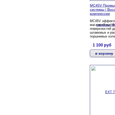
MC45V Промыв
системы | Вос
компрессии
MC45V эффекти
масляной систе
поверхностей д
шламовых и рас
поршневых кол
1 100
руб