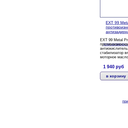
EXT 99 Meta
противоизн
антизадирн
EXT 99 Metal Pr
противоизносна
антиокислитель
стабилизатор вя
моторное масл
1 940
руб