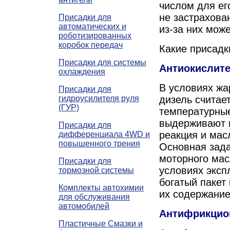
числом для ег
не застрахова
Присадки для
автоматических и
из-за них мож
роботизированных
коробок передач
Какие присадк
Присадки для системы
Антиокислит
охлаждения
В условиях жа
Присадки для
гидроусилителя руля
дизель считае
(ГУР)
температурные
выдерживают и
Присадки для
реакция и мас
дифференциала 4WD и
повышенного трения
Основная зада
моторного мас
Присадки для
условиях эксп
тормозной системы
богатый пакет
Комплекты автохимии
их содержание
для обслуживания
автомобилей
Антифрикцио
Пластичные Смазки и